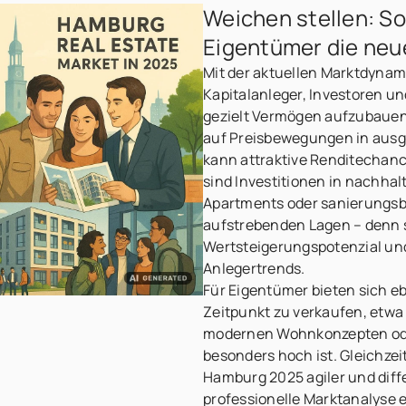
Weichen stellen: S
Eigentümer die ne
Mit der aktuellen Marktdynam
Kapitalanleger, Investoren u
gezielt Vermögen aufzubauen 
auf Preisbewegungen in ausg
kann attraktive Renditechanc
sind Investitionen in nachhal
Apartments oder sanierungsbe
aufstrebenden Lagen – denn s
Wertsteigerungspotenzial und
Anlegertrends.
Für Eigentümer bieten sich e
Zeitpunkt zu verkaufen, etw
modernen Wohnkonzepten ode
besonders hoch ist. Gleichzeit
Hamburg 2025 agiler und diffe
professionelle Marktanalyse es