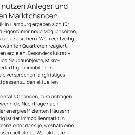
o nutzen Anleger und
uen Marktchancen
ik in Hamburg ergeben sich für
nd Eigentümer neue Möglichkeiten,
oder zu sichern. Wer rechtzeitig
ewählten Quartieren reagiert,
en erzielen. Besonders lukrativ
tige Neubauobjekte, Mikro-
dürftige Immobilien in
ie versprechen langfristiges
 passen zu den aktuellen
benfalls Chancen, zum richtigen
a wenn die Nachfrage nach
r energieeffizienten Häusern
ig ist der Immobilienmarkt in
renzierter denn je, weshalb eine
senziell bleibt. Wer aktuelle