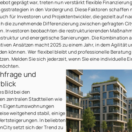
bot geprägt war, treten nun verstärkt flexible Finanzieru
ungsstrategien in den Vordergrund. Diese Faktoren schaffen 
ch für Investoren und Projektentwickler, die gezielt auf n
urch die zunehmende Differenzierung zwischen gefragten C
. Investoren beobachten die restrukturierenden Maßnahm
rastruktur und energetische Sanierungen. Die Kombination 
tiven Ansätzen macht 2025 zu einem Jahr, in dem Agilität 
en können. Wer flexibel bleibt und professionelle Beratung
tzen. Melden Sie sich jederzeit, wenn Sie eine individuell
 möchten.
hfrage und
blick
s Bild bei den
en zentralen Stadtteilen wie
ben Eigentumswohnungen
reise weitgehend stabil, einige
ertsteigerungen. In beliebten
City setzt sich der Trend zu