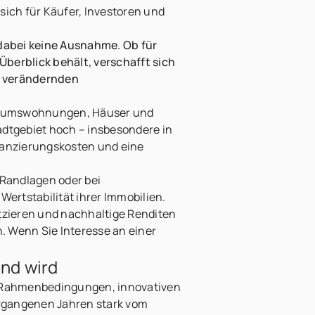
sich für Käufer, Investoren und
 dabei keine Ausnahme. Ob für
berblick behält, verschafft sich
ch verändernden
gentumswohnungen, Häuser und
adtgebiet hoch – insbesondere in
nanzierungskosten und eine
 Randlagen oder bei
ertstabilität ihrer Immobilien.
tzieren und nachhaltige Renditen
. Wenn Sie Interesse an einer
nd wird
 Rahmenbedingungen, innovativen
rgangenen Jahren stark vom