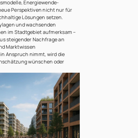
ngsmodelle, Energiewende-
neue Perspektiven nicht nur für
achhaltige Lösungen setzen.
itylagen und wachsenden
en im Stadtgebiet aufmerksam –
aus steigender Nachfrage an
und Marktwissen
 in Anspruch nimmt, wird die
e Einschätzung wünschen oder