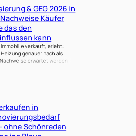
ierung & GEG 2026 in
 Nachweise Käufer
e das den
influssen kann
Immobilie verkauft, erlebt:
 Heizung genauer nach als
e Nachweise erwartet werden –
die Preisverhandlung spürbar
erkaufen in
novierungsbedarf
 – ohne Schönreden