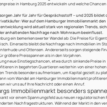
lienpreise in Hamburg 2025 entwickeln und welche Chancen 
sorgen Jahr für Jahr für Gesprächsstoff – und 2025 bildet
Privatkäufer: Wer auf dem Hamburger Immobilienmarkt den Ü
tentwicklung wird aktuell stark von regionalen Trends, si
er anhaltenden Nachfrage nach Wohnraum beeinflusst.
amburg ein bemerkenswerter Wandel ab: Die Preise für Ei
ch. Einerseits bleibt die Nachfrage nach Immobilien im St
Winterhude und Ottensen. Andererseits sorgen steigende Fi
ür größere Preisspannen als in den Vorjahren.
lung neue Einstiegschancen, etwa durch sinkende Preise in
itieren in begehrten Quartieren weiterhin von einer hohen W
en Trends besonders aufmerksam, um Kapital gezielt zu pla
t, kann vom Wandel am Hamburger Immobilienmarkt profitieren
en wir uns auf Ihre Nachricht oder einen Anruf.
rgs Immobilienmarkt besonders spanne
arkt vor einem Spannungsfeld aus neuen regulatorischen
nderten Nachfragestrukturen. Während der Markt in den ve