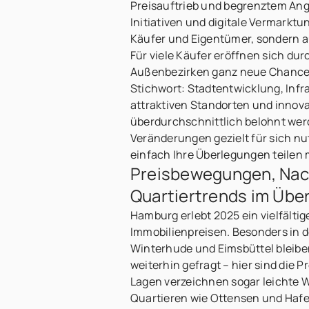
Preisauftrieb und begrenztem Ange
Initiativen und digitale Vermarkt
Käufer und Eigentümer, sondern au
Für viele Käufer eröffnen sich d
Außenbezirken ganz neue Chancen
Stichwort: Stadtentwicklung, Inf
attraktiven Standorten und innova
überdurchschnittlich belohnt werd
Veränderungen gezielt für sich nu
einfach Ihre Überlegungen teilen
Preisbewegungen, Nac
Quartiertrends im Über
Hamburg erlebt 2025 ein vielfältige
Immobilienpreisen. Besonders in d
Winterhude und Eimsbüttel blei
weiterhin gefragt – hier sind die P
Lagen verzeichnen sogar leichte W
Quartieren wie Ottensen und Hafen