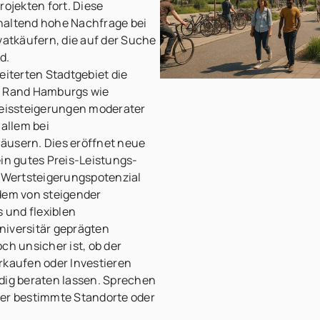
jekten fort. Diese
haltend hohe Nachfrage bei
vatkäufern, die auf der Suche
d.
eiterten Stadtgebiet die
m Rand Hamburgs wie
reissteigerungen moderater
 allem bei
äusern. Dies eröffnet neue
ein gutes Preis-Leistungs-
h Wertsteigerungspotenzial
udem von steigender
 und flexiblen
niversitär geprägten
ch unsicher ist, ob der
rkaufen oder Investieren
dig beraten lassen. Sprechen
ber bestimmte Standorte oder
.