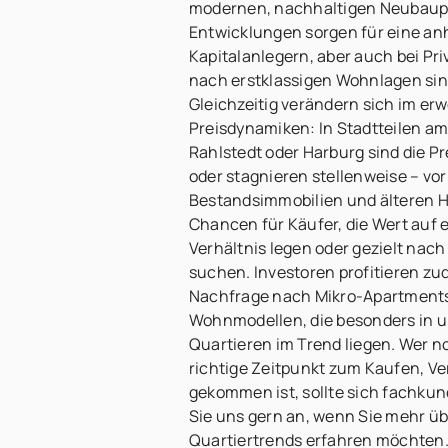
modernen, nachhaltigen Neubaupro
Entwicklungen sorgen für eine an
Kapitalanlegern, aber auch bei Pri
nach erstklassigen Wohnlagen sin
Gleichzeitig verändern sich im erw
Preisdynamiken: In Stadtteilen a
Rahlstedt oder Harburg sind die P
oder stagnieren stellenweise – vor
Bestandsimmobilien und älteren H
Chancen für Käufer, die Wert auf 
Verhältnis legen oder gezielt nac
suchen. Investoren profitieren z
Nachfrage nach Mikro-Apartments
Wohnmodellen, die besonders in u
Quartieren im Trend liegen. Wer no
richtige Zeitpunkt zum Kaufen, Ve
gekommen ist, sollte sich fachkun
Sie uns gern an, wenn Sie mehr ü
Quartiertrends erfahren möchten