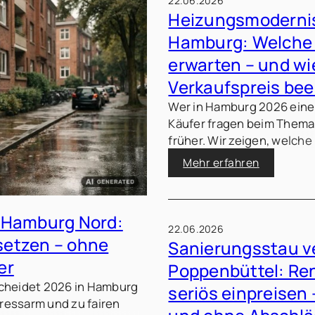
22.06.2026
Heizungsmodernis
Hamburg: Welche
erwarten – und wi
Verkaufspreis bee
Wer in Hamburg 2026 eine 
Käufer fragen beim Thema
früher. Wir zeigen, welch
und wie klare Unterlagen 
Mehr erfahren
entspannen können.
n Hamburg Nord:
22.06.2026
setzen – ohne
Sanierungsstau v
er
Poppenbüttel: Re
scheidet 2026 in Hamburg
seriös einpreisen
tressarm und zu fairen