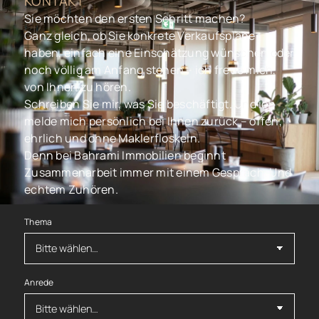
KONTAKT
Sie möchten den ersten Schritt machen?
Ganz gleich, ob Sie konkrete Verkaufspläne
haben, einfach eine Einschätzung wünschen oder
noch völlig am Anfang stehen – ich freue mich,
von Ihnen zu hören.
Schreiben Sie mir, was Sie beschäftigt. Und ich
melde mich persönlich bei Ihnen zurück – offen,
ehrlich und ohne Maklerfloskeln.
Denn bei Bahrami Immobilien beginnt
Zusammenarbeit immer mit einem Gespräch. Und
echtem Zuhören.
Thema
Anrede