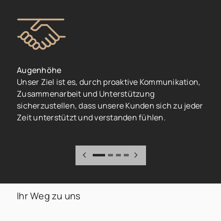
Augenhöhe
I
Unser Ziel ist es, durch proaktive Kommunikation,
W
Zusammenarbeit und Unterstützung
u
sicherzustellen, dass unsere Kunden sich zu jeder
U
Zeit unterstützt und verstanden fühlen.
s
h
Ihr Weg zu uns