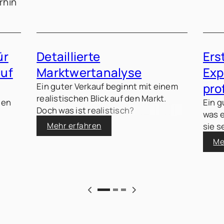
rhin
ür
Detaillierte
Ers
auf
Marktwertanalyse
Exp
pro
Ein guter Verkauf beginnt mit einem
realistischen Blick auf den Markt.
nen
Ein g
Doch was ist realistisch?
was e
sie s
Mehr erfahren
Me