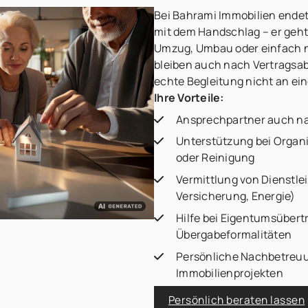
Bei Bahrami Immobilien endet 
mit dem Handschlag – er geht
Umzug, Umbau oder einfach n
bleiben auch nach Vertragsabs
echte Begleitung nicht an e
Ihre Vorteile:
Ansprechpartner auch na
Unterstützung bei Organ
oder Reinigung
Vermittlung von Dienstle
Versicherung, Energie)
Hilfe bei Eigentumsüber
Übergabeformalitäten
Persönliche Nachbetreu
Immobilienprojekten
Persönlich beraten lassen