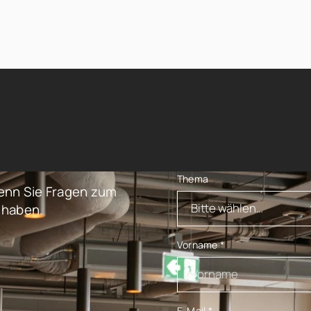
Thema
enn Sie Fragen zum
 haben.
Vorname
*
E-Mail
*