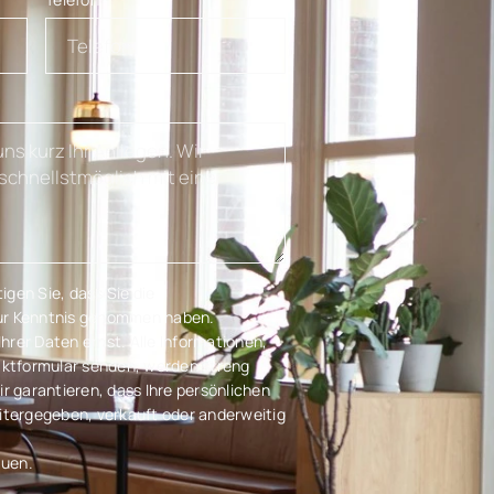
gen Sie, dass Sie die
r Kenntnis genommen haben.
rer Daten ernst. Alle Informationen,
taktformular senden, werden streng
ir garantieren, dass Ihre persönlichen
eitergegeben, verkauft oder anderweitig
auen.