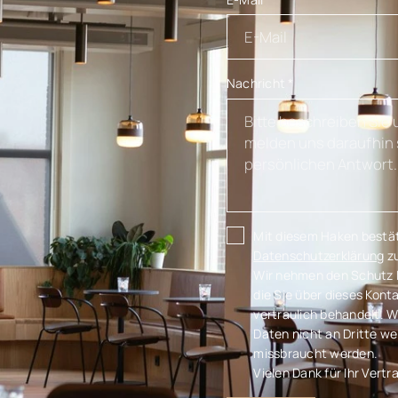
Nachricht
*
Mit diesem Haken bestäti
Datenschutzerklärung
zu
Wir nehmen den Schutz Ih
die Sie über dieses Kon
vertraulich behandelt. W
Daten nicht an Dritte w
missbraucht werden.
Vielen Dank für Ihr Vertr