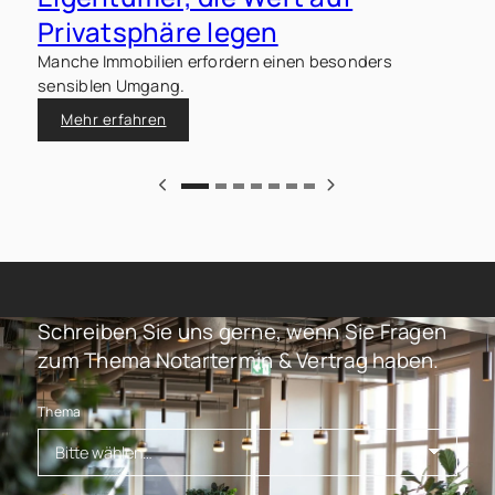
a
Privatsphäre legen
Manche Immobilien erfordern einen besonders
sensiblen Umgang.
Mehr erfahren
Schreiben Sie uns gerne, wenn Sie Fragen
zum Thema Notartermin & Vertrag haben.
Thema