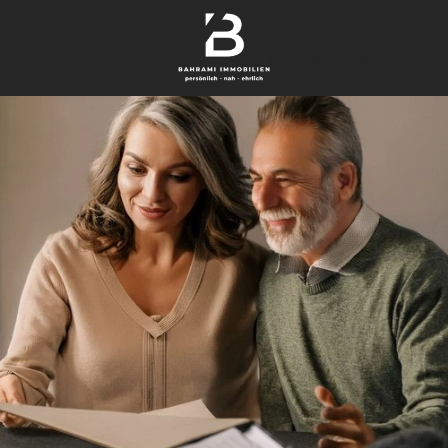
finden
+49 40 209 564 31
verkaufen
Kontakt aufnehmen
bewerten