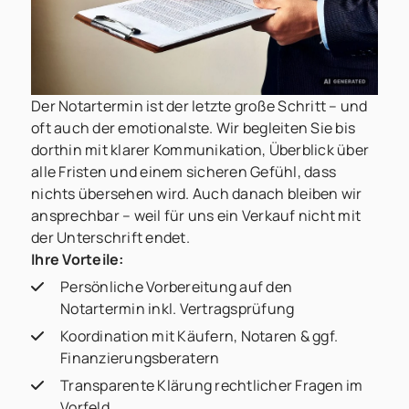
Der Notartermin ist der letzte große Schritt – und
oft auch der emotionalste. Wir begleiten Sie bis
dorthin mit klarer Kommunikation, Überblick über
alle Fristen und einem sicheren Gefühl, dass
nichts übersehen wird. Auch danach bleiben wir
ansprechbar – weil für uns ein Verkauf nicht mit
der Unterschrift endet.
Ihre Vorteile:
Persönliche Vorbereitung auf den
Notartermin inkl. Vertragsprüfung
Koordination mit Käufern, Notaren & ggf.
Finanzierungsberatern
Transparente Klärung rechtlicher Fragen im
Vorfeld