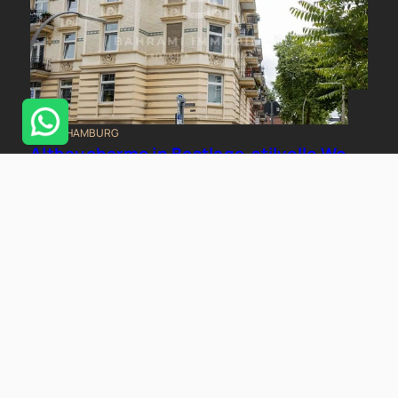
20253 HAMBURG
Altbaucharme in Bestlage-stilvolle Wohnung im beliebten Generalsviertel
Wohnung zu kaufen
Wohnfläche: ca. 65,15 m²
Zimmer: 3
Kaufpreis: 499.000 €
Mehr erfahren