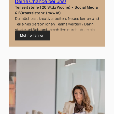
Deine Chance bei uns!
Teilzeitstelle (20 Std./Woche) – Social Media
& Büroassistenz (m/w/d)
Du möchtest kreativ arbeiten, Neues lernen und
Teil eines persönlichen Teams werden? Dann
starte bei Bahrami Immobilien durch! Auch als
Quereinsteiger/in bist du herzlich willkommen.
Mehr erfahren
Freu dich auf eine bezahlte Weiterbildung,
abwechslungsreiche Aufgaben und einen
befristeten Arbeitsvertrag mit Option auf
Verlängerung.