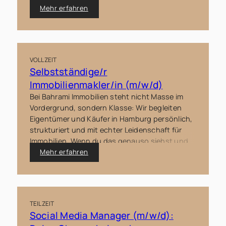
ihren Fähigkeiten bereichern möchten.
Mehr erfahren
VOLLZEIT
Selbstständige/r
Immobilienmakler/in (m/w/d)
Bei Bahrami Immobilien steht nicht Masse im
Vordergrund, sondern Klasse: Wir begleiten
Eigentümer und Käufer in Hamburg persönlich,
strukturiert und mit echter Leidenschaft für
Immobilien. Wenn du das genauso siehst und
Lust hast, dich in einem wachsenden
Mehr erfahren
Unternehmen mit ehrlichen Werten
einzubringen, dann bist du bei uns genau
richtig.
TEILZEIT
Social Media Manager (m/w/d):