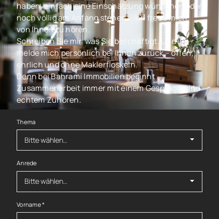
haben, einfach eine Einschätzung wünschen oder
noch völlig am Anfang stehen – ich freue mich,
von Ihnen zu hören.
Schreiben Sie mir, was Sie beschäftigt. Und ich
melde mich persönlich bei Ihnen zurück – offen,
ehrlich und ohne Maklerfloskeln.
Denn bei Bahrami Immobilien beginnt
Zusammenarbeit immer mit einem Gespräch. Und
echtem Zuhören.
Thema
Anrede
Vorname
*