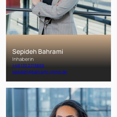
Sepideh Bahrami
Inhaberin
+49 170 2713866
sepideh@bahrami-immo.de