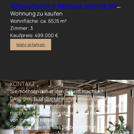
Altbaucharme in Bestlage-stilvolle Wohnung im beliebten Generalsviertel
Wohnung zu kaufen
Wohnfläche: ca. 65,15 m²
Zimmer: 3
Kaufpreis: 499.000 €
Mehr erfahren
KONTAKT
Sie möchten den ersten Schritt machen?
Ganz gleich, ob Sie konkrete Verkaufspläne
haben, einfach eine Einschätzung wünschen oder
noch völlig am Anfang stehen – ich freue mich,
von Ihnen zu hören.
Schreiben Sie mir, was Sie beschäftigt. Und ich