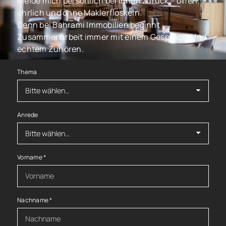
melde mich persönlich bei Ihnen zurück – offen,
ehrlich und ohne Maklerfloskeln.
Denn bei Bahrami Immobilien beginnt
Zusammenarbeit immer mit einem Gespräch. Und
echtem Zuhören.
Thema
Anrede
Vorname
*
Nachname
*