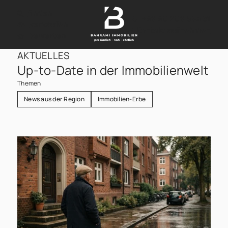
finden
+49 40 209 564 31
verkaufen
Kontakt aufnehmen
bewerten
AKTUELLES
Up-to-Date in der Immobilienwelt
Themen
News aus der Region
Immobilien-Erbe