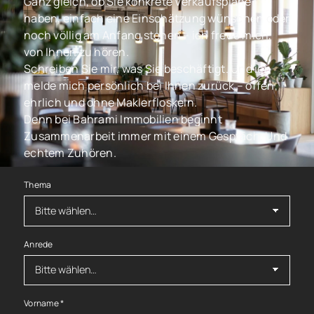
Ganz gleich, ob Sie konkrete Verkaufspläne
haben, einfach eine Einschätzung wünschen oder
noch völlig am Anfang stehen – ich freue mich,
von Ihnen zu hören.
Schreiben Sie mir, was Sie beschäftigt. Und ich
melde mich persönlich bei Ihnen zurück – offen,
ehrlich und ohne Maklerfloskeln.
Denn bei Bahrami Immobilien beginnt
Zusammenarbeit immer mit einem Gespräch. Und
echtem Zuhören.
Thema
Anrede
Vorname
*