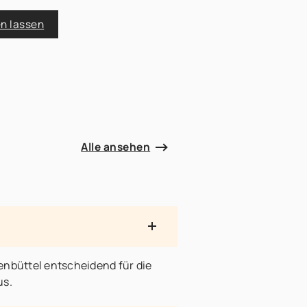
n lassen
Alle ansehen
enbüttel entscheidend für die
us.