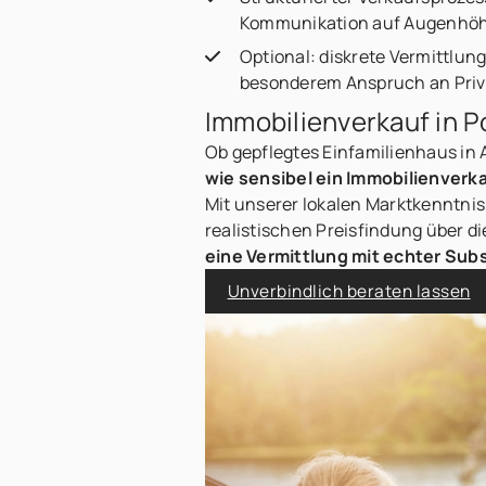
Kommunikation auf Augenhö
Optional: diskrete Vermittlun
besonderem Anspruch an Pri
Immobilienverkauf in Po
Ob gepflegtes Einfamilienhaus in 
wie sensibel ein Immobilienverk
Mit unserer lokalen Marktkenntnis,
realistischen Preisfindung über di
eine Vermittlung mit echter Sub
Unverbindlich beraten lassen