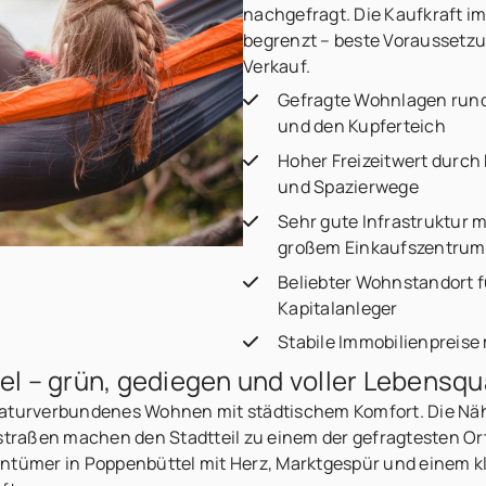
nachgefragt. Die Kaufkraft im
begrenzt – beste Voraussetzu
Verkauf.
Gefragte Wohnlagen rund 
und den Kupferteich
Hoher Freizeitwert durch
und Spazierwege
Sehr gute Infrastruktur 
großem Einkaufszentrum
Beliebter Wohnstandort f
Kapitalanleger
Stabile Immobilienpreise
 – grün, gediegen und voller Lebensqua
naturverbundenes Wohnen mit städtischem Komfort. Die Nähe
traßen machen den Stadtteil zu einem der gefragtesten O
entümer in Poppenbüttel mit Herz, Marktgespür und einem kla