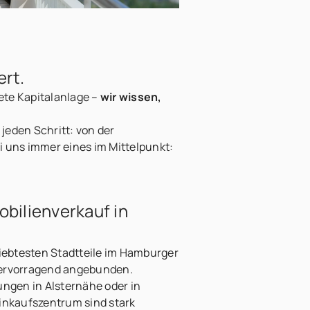
ert.
ete Kapitalanlage –
wir wissen,
jeden Schritt: von der
i uns immer eines im Mittelpunkt:
bilienverkauf in
liebtesten Stadtteile im Hamburger
hervorragend angebunden.
gen in Alsternähe oder in
Einkaufszentrum sind stark