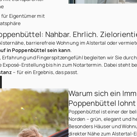
he
g für Eigentümer mit
vatsphäre
ppenbüttel: Nahbar. Ehrlich. Zielorienti
Alsternähe, barrierefreie Wohnung im Alstertal oder vermiet
auf in Poppenbüttel sein kann
.
 Erfahrung und Fingerspitzengefühl begleiten wir Sie durch 
e Exposé-Erstellung bis hin zum Notartermin. Dabei steht be
stanz
– für ein Ergebnis, das passt.
Warum sich ein Immo
Poppenbüttel lohnt
Poppenbüttel ist einer der be
Norden – grün, elegant und 
Besonders Häuser und Wohnun
direkter Nähe zum Alstertal-