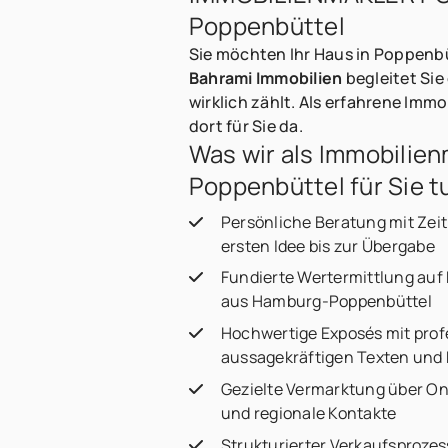
Poppenbüttel
Sie möchten Ihr Haus in Poppenbü
Bahrami Immobilien
begleitet Sie
wirklich zählt. Als erfahrene Im
dort für Sie da.
Was wir als Immobilien
Poppenbüttel für Sie t
Persönliche Beratung mit Zei
ersten Idee bis zur Übergabe
Fundierte Wertermittlung auf 
aus Hamburg-Poppenbüttel
Hochwertige Exposés mit profe
aussagekräftigen Texten und k
Gezielte Vermarktung über Onl
und regionale Kontakte
Strukturierter Verkaufsprozes