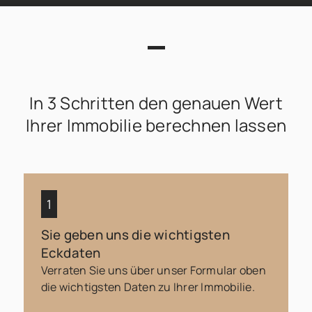
In 3 Schritten den genauen Wert
Externe Dienste / Social
Ihrer Immobilie berechnen lassen
Media
Inhalte aus externen Quellen,
Videoplattformen und Social-
Media-Plattformen. Wenn Cookies
von externen Medien akzeptiert
werden, bedarf der Zugriff auf
diese Inhalte keiner manuellen
Sie geben uns die wichtigsten
Zustimmung mehr
Eckdaten
Zustimmen
Verraten Sie uns über unser Formular oben
die wichtigsten Daten zu Ihrer Immobilie.