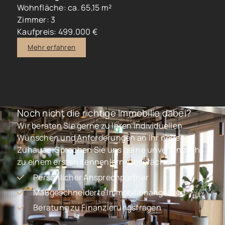
Wohnfläche: ca. 65,15 m²
Zimmer: 3
Kaufpreis: 499.000 €
Mehr erfahren
Noch nicht die richtige Immobilie dabei?
Wir beraten Sie gerne zu Ihren individuellen
Wünschen und Anforderungen an Ihr neues
Zuhause. Sprechen Sie uns gerne unverbindlich
zu einem ersten Kennenlern-Gespräch an.
Persönlicher Ansprechpartner
Maßgeschneiderte Immobilienangebote
Beratung zu Finanzierungsfragen