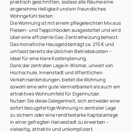
praktisch geschnitten, sodass alle Räume eine
angenehme Helligkeit und ein freundliches
Wohngefühl bieten.
Die Wohnung ist mit einem pflegeleichten Mix aus
Fliesen- und Teppichboden ausgestattet und wird
über eine effiziente Gas-Zentralheizung beheizt.
Das monatliche Hausgeld beträgt ca. 215 € und
umfasst bereits die üblichen Betriebskosten –
ideal für eine klare Kostenplanung.
Dank der zentralen Lage in Wismar, unweit von
Hochschule, Innenstadt und öffentlichen
Verkehrsanbindungen, bietet die Wohnung
sowohl eine sehr gute Vermietbarkeit als auch ein
attraktives Wohnumfeld für Eigennutzer.
Nutzen Sie diese Gelegenheit, sich entweder eine
sofort bezugsfertige Wohnung in zentraler Lage
zu sichern oder eine renditestarke Kapitalanlage
in einer gefragten Hansestadt zu erwerben –
vielseitig, attraktiv und unkompliziert.