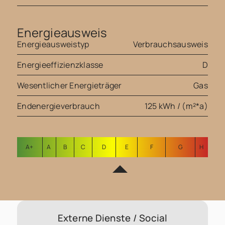
Energieausweis
Energieausweistyp
Verbrauchsausweis
Energieeffizienzklasse
D
Wesentlicher Energieträger
Gas
Endenergieverbrauch
125 kWh / (m²*a)
A+
A
B
C
D
E
F
G
H
Externe Dienste / Social