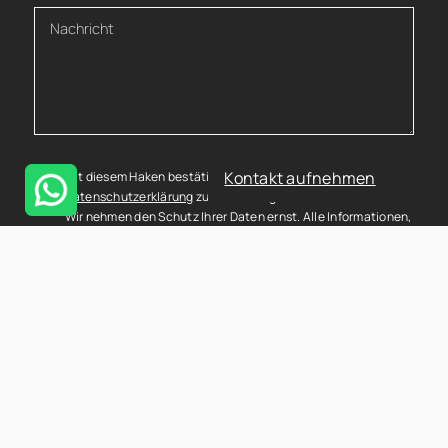
Kontakt aufnehmen
Mit diesem Haken bestätigen Sie, dass Sie die
Datenschutzerklärung
zur Kenntnis genommen haben.
Wir nehmen den Schutz Ihrer Daten ernst. Alle Informationen,
die Sie über dieses Kontaktformular senden, werden streng
vertraulich behandelt. Wir garantieren, dass Ihre
persönlichen Daten nicht an Dritte weitergegeben, verkauft
oder anderweitig missbraucht werden.
Vielen Dank für Ihr Vertrauen.
Senden