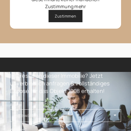
Zustimmung mehr
Zustimmen
Interesse an dieser Immobilie? Jetzt
unverbindlich anfragen & vollständiges
Exposé für das Objekt 1008 erhalten!
Anrede
Vorname
*