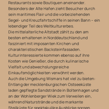
Restaurants sowie Boutiquen aneinander.
Besonders der Alte Hafen zieht Besucher durch
sein maritimes Flair und die vorbeiziehenden
Segel- und Kreuzfahrtschiffe in seinen Bann – ein
lebendiger Teil des Weltkulturerbes.
Die mittelalterliche Altstadt zählt zu den am
besten erhaltenen in Norddeutschland und
fasziniert mit imposanten Kirchen und
charakteristischen Backsteinfassaden.
Kulturinteressierte kommen ebenso auf ihre
Kosten wie Genießer, die durch kulinarische
Vielfalt und abwechslungsreiche
Einkaufsmöglichkeiten verwöhnt werden.
Auch die Umgebung Wismars hat viel zu bieten:
Entlang der mecklenburgischen Ostseeküste
laden gepflegte Sandstrände in Boltenhagen und
an der Wohlenberger Wiek zum Verweilen ein,
während Naturstrände und die markante
Steilküste für spektakuläre Ausblicke sorgen.