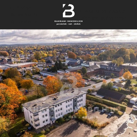
finden
+49 40 209 564 31
verkaufen
Kontakt aufnehmen
bewerten