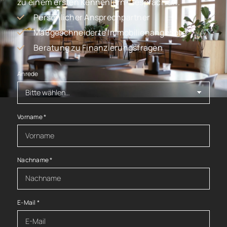
zu einem ersten Kennenlern-Gespräch an.
Persönlicher Ansprechpartner
Maßgeschneiderte Immobilienangebote
Beratung zu Finanzierungsfragen
Anrede
Vorname
*
Nachname
*
E-Mail
*