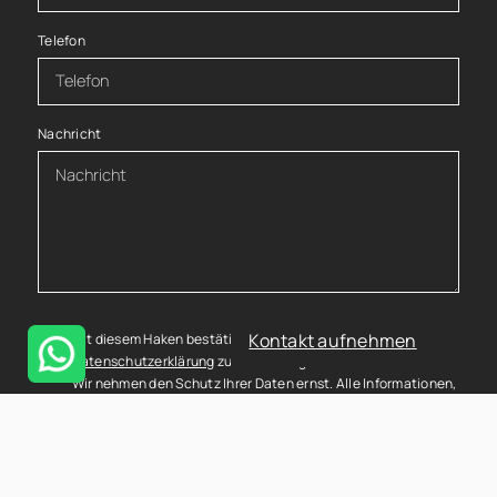
Telefon
Nachricht
Kontakt aufnehmen
Mit diesem Haken bestätigen Sie, dass Sie die
Datenschutzerklärung
zur Kenntnis genommen haben.
Wir nehmen den Schutz Ihrer Daten ernst. Alle Informationen,
die Sie über dieses Kontaktformular senden, werden streng
vertraulich behandelt. Wir garantieren, dass Ihre
persönlichen Daten nicht an Dritte weitergegeben, verkauft
oder anderweitig missbraucht werden.
Vielen Dank für Ihr Vertrauen.