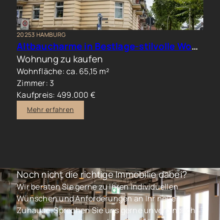
20253 HAMBURG
Altbaucharme in Bestlage-stilvolle Wohnung im beliebten Generalsviertel
Wohnung zu kaufen
Wohnfläche: ca. 65,15 m²
Zimmer: 3
Kaufpreis: 499.000 €
Mehr erfahren
Noch nicht die richtige Immobilie dabei?
Wir beraten Sie gerne zu Ihren individuellen
Wünschen und Anforderungen an Ihr neues
Zuhause. Sprechen Sie uns gerne unverbindlich