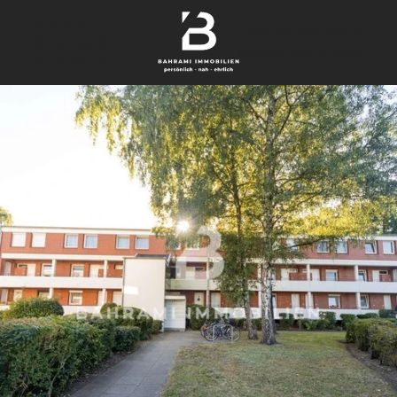
finden
+49 40 209 564 31
verkaufen
Kontakt aufnehmen
bewerten