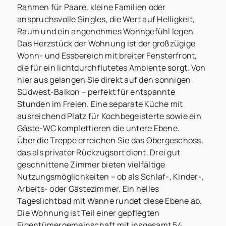
Rahmen für Paare, kleine Familien oder
anspruchsvolle Singles, die Wert auf Helligkeit,
Raum und ein angenehmes Wohngefühl legen.
Das Herzstück der Wohnung ist der großzügige
Wohn- und Essbereich mit breiter Fensterfront,
die für ein lichtdurchflutetes Ambiente sorgt. Von
hier aus gelangen Sie direkt auf den sonnigen
Südwest-Balkon – perfekt für entspannte
Stunden im Freien. Eine separate Küche mit
ausreichend Platz für Kochbegeisterte sowie ein
Gäste-WC komplettieren die untere Ebene.
Über die Treppe erreichen Sie das Obergeschoss,
das als privater Rückzugsort dient. Drei gut
geschnittene Zimmer bieten vielfältige
Nutzungsmöglichkeiten – ob als Schlaf-, Kinder-,
Arbeits- oder Gästezimmer. Ein helles
Tageslichtbad mit Wanne rundet diese Ebene ab.
Die Wohnung ist Teil einer gepflegten
Eigentümergemeinschaft mit insgesamt 54