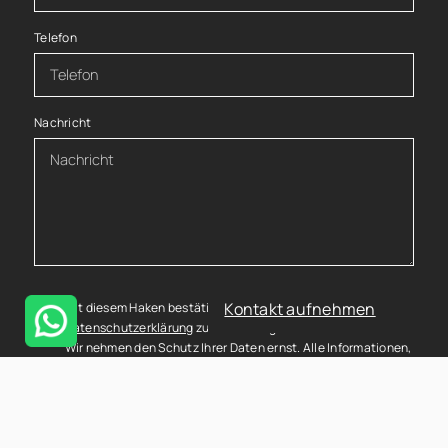
Telefon
Nachricht
Kontakt aufnehmen
Mit diesem Haken bestätigen Sie, dass Sie die
Datenschutzerklärung
zur Kenntnis genommen haben.
Wir nehmen den Schutz Ihrer Daten ernst. Alle Informationen,
die Sie über dieses Kontaktformular senden, werden streng
vertraulich behandelt. Wir garantieren, dass Ihre
persönlichen Daten nicht an Dritte weitergegeben, verkauft
oder anderweitig missbraucht werden.
Vielen Dank für Ihr Vertrauen.