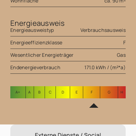
Wohnfläche
ca. 90 m²
Energieausweis
Energieausweistyp
Verbrauchsausweis
Energieeffizienzklasse
F
Wesentlicher Energieträger
Gas
Endenergieverbrauch
171.0 kWh / (m²*a)
A+
A
B
C
D
E
F
G
H
Externe Dienste / Social