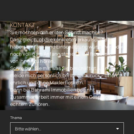
KONTAKT
Sie möchten den ersten Schritt machen?
Ganz gleich, ob Sie konkrete Verkaufspläne
haben, einfach eine Einschätzung wünschen oder
noch völlig am Anfang stehen – ich freue mich,
von Ihnen zu hören.
Schreiben Sie mir, was Sie beschäftigt. Und ich
melde mich persönlich bei Ihnen zurück – offen,
ehrlich und ohne Maklerfloskeln.
Denn bei Bahrami Immobilien beginnt
Zusammenarbeit immer mit einem Gespräch. Und
echtem Zuhören.
Thema