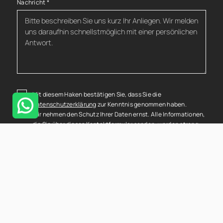
Nachricht
*
Mit diesem Haken bestätigen Sie, dass Sie die
Datenschutzerklärung
zur Kenntnis genommen haben.
Wir nehmen den Schutz Ihrer Daten ernst. Alle Informationen,
die Sie über dieses Kontaktformular senden, werden streng
vertraulich behandelt. Wir garantieren, dass Ihre
persönlichen Daten nicht an Dritte weitergegeben, verkauft
oder anderweitig missbraucht werden.
Vielen Dank für Ihr Vertrauen.
Senden