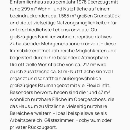
Einfamilienhaus aus dem Jahr 1978 überzeugt mit
rund 299 m² Wohn- und Nutzfläche auf einem
beeindruckenden, ca. 1.585 m² großen Grundstück
und bietet vielseitige Nutzungsmöglichkeiten für
unterschiedlichste Lebenskonzepte. Ob
großzügiges Familienwohnen, repräsentatives
Zuhause oder Mehrgenerationenkonzept – diese
Immobilie eröffnet zahlreiche Möglichkeiten und
begeistert durch ihre besondere Atmosphäre.
Die offizielle Wohnfläche von ca. 217 m² wird
durch zusätzliche ca. 81 m² Nutzfläche sinnvoll
ergänzt und schafft ein außergewöhnlich
großzügiges Raumangebot mit viel Flexibilität.
Besonders hervorzuheben sind die rund 47 m²
wohnlich nutzbare Fläche im Obergeschoss, die
das Haus um zusätzliche, vielseitig nutzbare
Bereiche erweitern – ideal beispielsweise als
Arbeitsbereich, Gästezimmer, Hobbyraum oder
privater Rückzugsort.