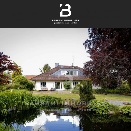
finden
+49 40 209 564 31
verkaufen
Kontakt aufnehmen
bewerten