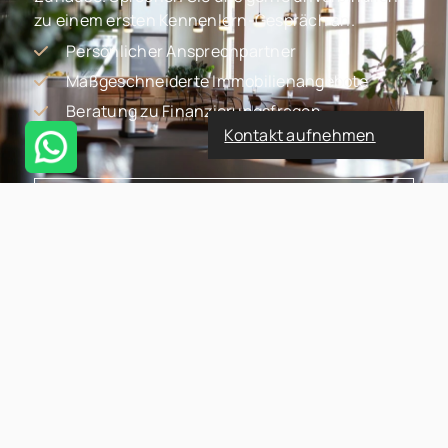
zu einem ersten Kennenlern-Gespräch an.
Persönlicher Ansprechpartner
Maßgeschneiderte Immobilienangebote
Beratung zu Finanzierungsfragen
Kontakt aufnehmen
Anrede
Vorname
*
Nachname
*
E-Mail
*