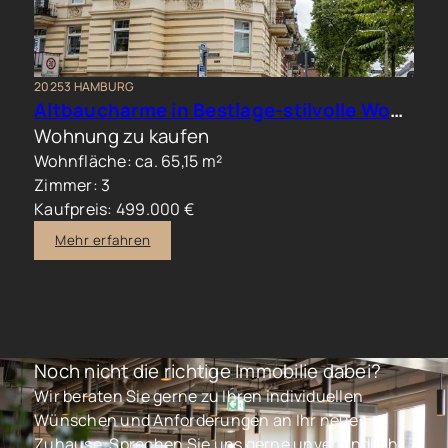
20253 HAMBURG
Altbaucharme in Bestlage-stilvolle Wohnung im beliebten Generalsviertel
Wohnung zu kaufen
Wohnfläche: ca. 65,15 m²
Zimmer: 3
Kaufpreis: 499.000 €
Mehr erfahren
Noch nicht die richtige Immobilie dabei?
Wir beraten Sie gerne zu Ihren individuellen
Wünschen und Anforderungen an Ihr neues
Zuhause. Sprechen Sie uns gerne unverbindlich