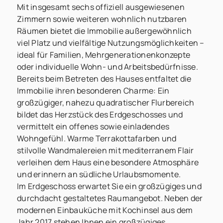
Mit insgesamt sechs offiziell ausgewiesenen
Zimmern sowie weiteren wohnlich nutzbaren
Räumen bietet die Immobilie außergewöhnlich
viel Platz und vielfältige Nutzungsmöglichkeiten –
ideal für Familien, Mehrgenerationenkonzepte
oder individuelle Wohn- und Arbeitsbedürfnisse.
Bereits beim Betreten des Hauses entfaltet die
Immobilie ihren besonderen Charme: Ein
großzügiger, nahezu quadratischer Flurbereich
bildet das Herzstück des Erdgeschosses und
vermittelt ein offenes sowie einladendes
Wohngefühl. Warme Terrakottafarben und
stilvolle Wandmalereien mit mediterranem Flair
verleihen dem Haus eine besondere Atmosphäre
und erinnern an südliche Urlaubsmomente.
Im Erdgeschoss erwartet Sie ein großzügiges und
durchdacht gestaltetes Raumangebot. Neben der
modernen Einbauküche mit Kochinsel aus dem
Jahr 2017 stehen Ihnen ein großzügiges