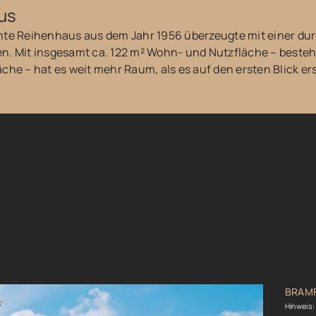
us
e Reihenhaus aus dem Jahr 1956 überzeugte mit einer d
en. Mit insgesamt ca. 122 m² Wohn- und Nutzfläche – beste
che – hat es weit mehr Raum, als es auf den ersten Blick er
BRAM
Hinweis: