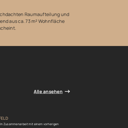
urchdachten Raumaufteilung und
hend aus ca. 73 m² Wohnfläche
scheint.
Alle ansehen
FELD
 In Zusammenarbeit mit einem vorherigen