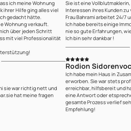
 dass ich meine Wohnung
Sie ist eine Vollblutmaklerin,
ihrer Hilfe ging alles viel
Interessen ihres Kunden zu 
 ich gedacht hätte.
Frau Bahrami arbeitet 24/7 
ie Wohnung verkauft.
Ich habe bereits einige Imm
 mich über jeden Schritt
nie so gute Erfahrungen, wi
s mit viel Professionalität
Ich bin sehr dankbar !
Unterstützung!
Rodion Sidorenvo
Ich habe mein Haus in Zusa
erworben. Sie war stets prof
 sie war richtig nett und
erreichbar, hilfsbereit und h
bar.sie hat meine fragen
eine Antwort oder etsprech
t
gesamte Prozess verlief seh
Empfehlung!