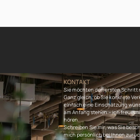
KONTAKT
Sie möchten den ersten Schrit
Ganz gleich, ob Sie konkrete Ve
einfach eine Einschätzung wüns
am Anfang stehen – ich freue mi
hören.
Schreiben Sie mir, was Sie besch
mich persönlich bei Ihnen zurück