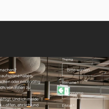
Thema
t machen?
rkaufspläne haben,
chen oder noch völlig
Vorname
*
ch, von Ihnen zu
äftigt. Und ich melde
 – offen, ehrlich und
E-Mail
*