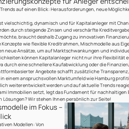
nzierungskonzepte für Anleger entsche
 Trends auf einen Blick: Herausforderungen, neue Möglichk
t vielschichtig, dynamisch und für Kapitalanleger mit Cha
rden durch steigende Zinsen und verschärfte Kreditverga
n möchte, braucht deshalb Zugang zu innovativen Finanzier
 Konzepte wie flexible Kreditrahmen, Mischmodelle aus Eige
eten neue Ansätze, um auf Marktschwankungen und individue
chkeiten können Kapitalanleger nicht nur ihre Flexibilität 
wa durch eine schnellere Kaufabwicklung oder die Finanzie
lattformbasierter Angebote schafft zusätzliche Transparenz,
 in einem anspruchsvollen Marktumfeld wie Hamburg profit
ich weiterentwickelt werden und auf aktuelle Trends reagie
ami Immobilien setzt, legt das Fundament für nachhaltigen E
n Lösungen? Wir stehen Ihnen persönlich zur Seite!
modelle im Fokus –
lick
ativen Modellen: Von