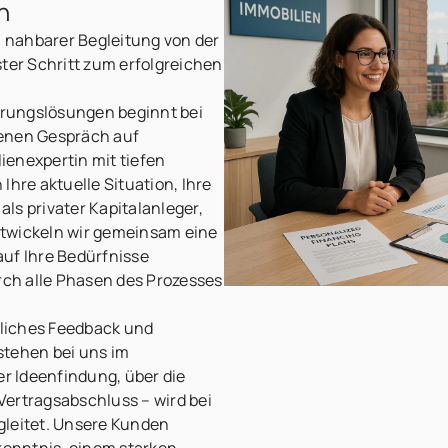
n
, nahbarer Begleitung von der
ster Schritt zum erfolgreichen
ierungslösungen beginnt bei
fenen Gespräch auf
ienexpertin mit tiefen
Ihre aktuelle Situation, Ihre
 als privater Kapitalanleger,
twickeln wir gemeinsam eine
 auf Ihre Bedürfnisse
urch alle Phasen des Prozesses
liches Feedback und
stehen bei uns im
er Ideenfindung, über die
ertragsabschluss – wird bei
gleitet. Unsere Kunden
tkenntnis, einem starken