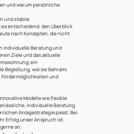
hen und warum persönliche
n und stabile
 es entscheidend, den Überblick
eute nach Konzepten, die nicht
h individuelle Beratung und
enen Ziele und das aktuelle
ntumswohnung, ein
e Begleitung, wie sie Bahrami
e, Fördermöglichkeiten und
nnovative Modelle wie flexible
lässliche, individuelle Beratung
önlichen Anlagestrategie passt. Bei
r Erfolg unser Anspruch ist.
 gerne an.