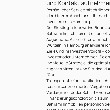
und Kontakt aufnehme
Persönlicher Service mit ehrlicher
Idee bis zum Abschluss – Ihr näch
Investment in Hamburg.
Der Einstieg in innovative Finanz
Bahrami Immobilien mit einem of
Augenhöhe. Als erfahrene Immobil
Wurzeln in Hamburg analysiere ich 
Ziele und Ihr Investmentprofil – ob
Investor oder Unternehmen. So en
individuelle Strategie, die optimal
zugeschnitten ist und Sie ideal d
führt.
Transparente Kommunikation, ehr
ressourcenorientiertes Vorgehen 
Vordergrund. Jeder Schritt – von d
Finanzierungskonzeption bis zum V
Bahrami Immobilien persönlich be
profitieren von langjähriger Mark