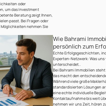
ichkeiten oder
en, um das Investment
petente Beratung zeigt Ihnen,
elen passt. Bei Fragen oder
r Möglichkeiten nehmen Sie
!
Wie Bahrami Immobi
persönlich zum Erfo
Echte Erfolgsgeschichten, in
Experten-Netzwerk: Was uns 
unterscheidet..
Bei Bahrami Immobilien steht
das macht den entscheidenden
Während viele große Maklerh
standardisierten Lösungen ar
eine echte individuelle Begle
Kontaktaufnahme bis weit üb
nehmen wir uns Zeit, hören 