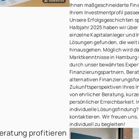
Ihnen maßgeschneiderte Fina
Ihrem Investmentprofil passe
Unsere Erfolgsgeschichten sp
Halbjahr 2025 haben wir über 
einzelne Kapitalanleger und I
Lösungen gefunden, die weit 
hinausgehen. Möglich wird da
Marktkenntnisse in Hamburg
durch unser bewährtes Expe
Finanzierungspartnern, Berat
alternativen Finanzierungsfo
Zukunftsperspektiven Ihres I
von ehrlicher Beratung, kur
persönlicher Erreichbarkeit. I
individuelle Lösungsfindung? 
kontaktieren. Wir freuen uns,
individuell zu begleiten!
Beratung profitieren