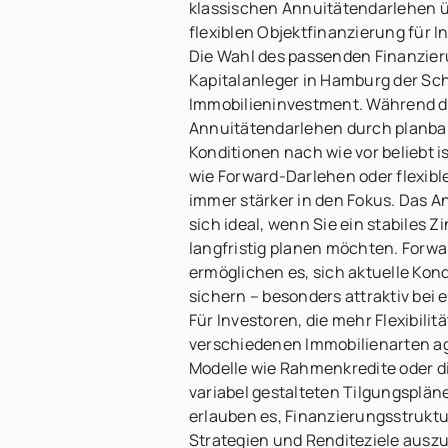
klassischen Annuitätendarlehen ü
flexiblen Objektfinanzierung für I
Die Wahl des passenden Finanzier
Kapitalanleger in Hamburg der Sc
Immobilieninvestment. Während d
Annuitätendarlehen durch planbar
Konditionen nach wie vor beliebt i
wie Forward-Darlehen oder flexib
immer stärker in den Fokus. Das 
sich ideal, wenn Sie ein stabiles
langfristig planen möchten. Forw
ermöglichen es, sich aktuelle Kond
sichern – besonders attraktiv bei
Für Investoren, die mehr Flexibili
verschiedenen Immobilienarten ag
Modelle wie Rahmenkredite oder d
variabel gestalteten Tilgungsplän
erlauben es, Finanzierungsstruktur
Strategien und Renditeziele auszur