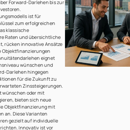
ber Forward-Darlehen bis zur
nvestoren.
ungsmodells ist für
hlüssel zum erfolgreichen
as klassische
e Raten und übersichtliche
st, rücken innovative Ansätze
le Objektfinanzierungen
Annuitätendarlehen eignet
 Zinsniveau wünschen und
ard-Darlehen hingegen
itionen für die Zukunft zu
 erwarteten Zinssteigerungen.
tät wünschen oder mit
ieren, bieten sich neue
ie Objektfinanzierung mit
en an. Diese Varianten
en gezielt auf individuelle
ichten. Innovativ ist vor