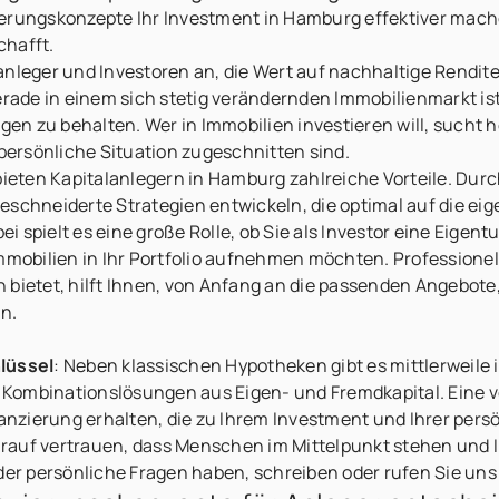
ierungskonzepte Ihr Investment in Hamburg effektiver mac
chafft.
anleger und Investoren an, die Wert auf nachhaltige Rendite
ade in einem sich stetig verändernden Immobilienmarkt ist
n zu behalten. Wer in Immobilien investieren will, sucht h
 persönliche Situation zugeschnitten sind.
eten Kapitalanlegern in Hamburg zahlreiche Vorteile. Durc
eschneiderte Strategien entwickeln, die optimal auf die eig
i spielt es eine große Rolle, ob Sie als Investor eine Eige
obilien in Ihr Portfolio aufnehmen möchten. Professionell
 bietet, hilft Ihnen, von Anfang an die passenden Angebot
n.
lüssel
: Neben klassischen Hypotheken gibt es mittlerweile i
ombinationslösungen aus Eigen- und Fremdkapital. Eine ver
nanzierung erhalten, die zu Ihrem Investment und Ihrer pers
auf vertrauen, dass Menschen im Mittelpunkt stehen und Ih
r persönliche Fragen haben, schreiben oder rufen Sie uns