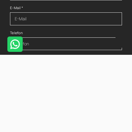
E-Mail
*
Telefon
Nachricht
*
Mit diesem Haken bestätigen Sie, dass Sie die
Datenschutzerklärung
zur Kenntnis genommen haben.
Wir nehmen den Schutz Ihrer Daten ernst. Alle Informationen,
die Sie über dieses Kontaktformular senden, werden streng