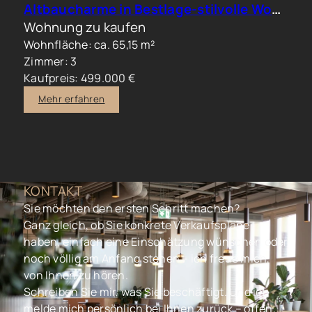
Altbaucharme in Bestlage-stilvolle Wohnung im beliebten Generalsviertel
Wohnung zu kaufen
Wohnfläche: ca. 65,15 m²
Zimmer: 3
Kaufpreis: 499.000 €
Mehr erfahren
KONTAKT
Sie möchten den ersten Schritt machen?
Ganz gleich, ob Sie konkrete Verkaufspläne
haben, einfach eine Einschätzung wünschen oder
noch völlig am Anfang stehen – ich freue mich,
von Ihnen zu hören.
Schreiben Sie mir, was Sie beschäftigt. Und ich
melde mich persönlich bei Ihnen zurück – offen,