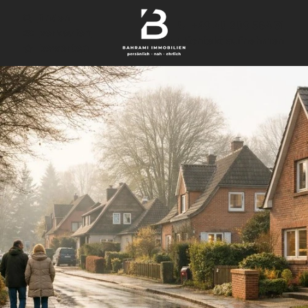
finden
+49 40 209 564 31
verkaufen
Kontakt aufnehmen
bewerten