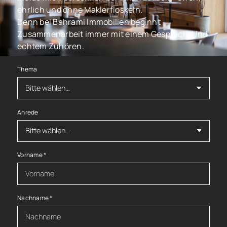
ehrlich und ohne Maklerfloskeln.
Denn bei Bahrami Immobilien beginnt
Zusammenarbeit immer mit einem Gespräch. Und
echtem Zuhören.
Thema
Anrede
Vorname
*
Nachname
*