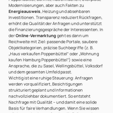
Modernisierungen, aber auch Fakten zu
Energieausweis
, Heizung und absehbaren
Investitionen. Transparenz reduziert Rückfragen,
erhöht die Qualität der Anfragen und unterstützt
die Finanzierungsgespräche der Interessenten. In
der
Online-Vermarktung
geht es dann um
Reichweite mit Ziel: passende Portale, saubere
Objektkategorien, präzise Suchbegriffe (z. B.
„Haus verkaufen Poppenbüttel“ oder „Wohnung
kaufen Hamburg Poppenbüttel“) sowie eine
Ansprache, die zu Sasel, Wellingsbüttel, Volksdorf
und dem gesamten Umfeld passt.
Wichtig ist eine ruhige Steuerung: Anfragen
werden vorqualifiziert, Besichtigungen
strukturiert geplant und Informationen
nachvollziehbar dokumentiert. So entsteht
Nachfrage mit Qualität – und damit eine solide
Basis für faire Verhandlungen. Wenn Sie wissen