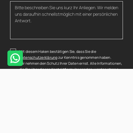
Mit diesem Haken bestätigen Sie, dass Sie die
Datenschutzerklärung
zur Kenntnis genommen haben.
Wir nehmen den Schutz Ihrer Daten ernst. Alle Informationen,
die Sie über dieses Kontaktformular senden, werden streng
vertraulich behandelt. Wir garantieren, dass Ihre
persönlichen Daten nicht an Dritte weitergegeben, verkauft
oder anderweitig missbraucht werden.
Vielen Dank für Ihr Vertrauen.
Senden