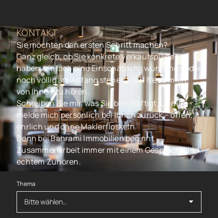
KONTAKT
Sie möchten den ersten Schritt machen?
Ganz gleich, ob Sie konkrete Verkaufspläne
haben, einfach eine Einschätzung wünschen oder
noch völlig am Anfang stehen – ich freue mich,
von Ihnen zu hören.
Schreiben Sie mir, was Sie beschäftigt. Und ich
melde mich persönlich bei Ihnen zurück – offen,
ehrlich und ohne Maklerfloskeln.
Denn bei Bahrami Immobilien beginnt
Zusammenarbeit immer mit einem Gespräch. Und
echtem Zuhören.
Thema